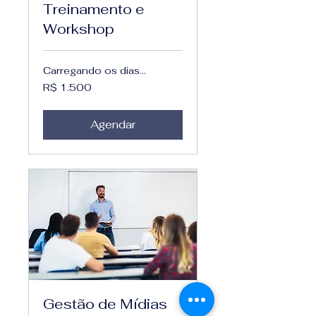
Treinamento e
Workshop
Carregando os dias...
1.500
R$ 1.500
Reais
brasileiros
Agendar
Gestão de Mídias