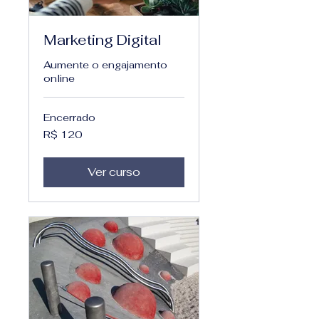
Marketing Digital
Aumente o engajamento
online
Encerrado
120
R$ 120
Reais
brasileiros
Ver curso