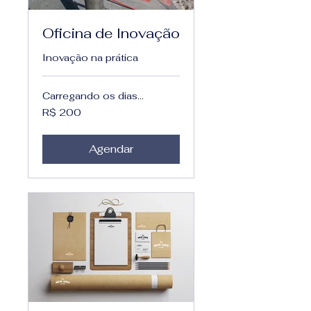
Oficina de Inovação
Inovação na prática
Carregando os dias...
200
R$ 200
Reais
brasileiros
Agendar