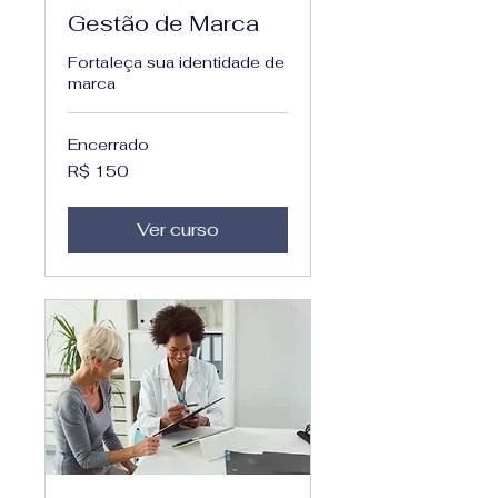
Gestão de Marca
Fortaleça sua identidade de
marca
Encerrado
150
R$ 150
Reais
brasileiros
Ver curso