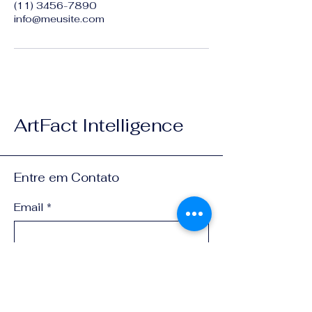
(11) 3456-7890
info@meusite.com
ArtFact Intelligence
Entre em Contato
Email
*
Yes, subscribe me to your 
newsletter.
*
Submit