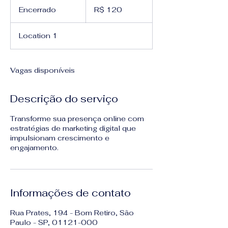
Reais
Encerrado
E
R$ 120
brasileiros
n
c
Location 1
e
r
r
a
Vagas disponíveis
d
o
Descrição do serviço
Transforme sua presença online com
estratégias de marketing digital que
impulsionam crescimento e
engajamento.
Informações de contato
Rua Prates, 194 - Bom Retiro, São
Paulo - SP, 01121-000