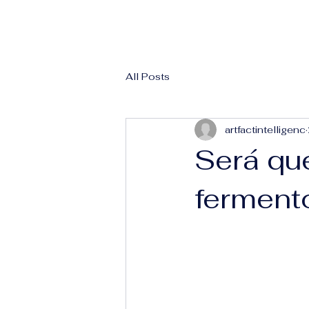
All Posts
artfactintelligenc
Será qu
ferment