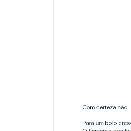
Com certeza não!
Para um bolo cresç
O fermento que faz