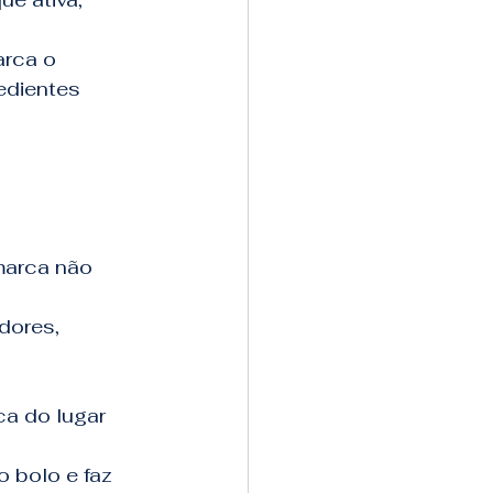
arca o
edientes
marca não
dores,
ca do lugar
o bolo e faz