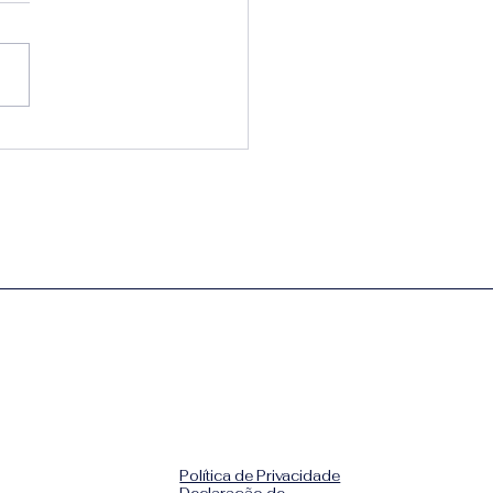
t do café é pura
atégia.
Política de Privacidade