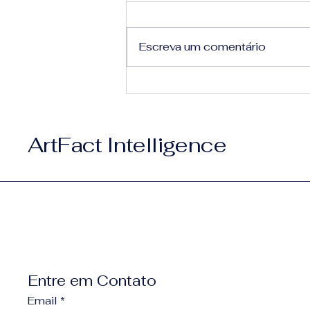
Escreva um comentário
Quando ideias encontram
o ritmo certo.
ArtFact Intelligence
Entre em Contato
Email
*