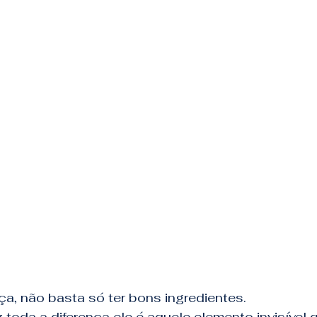
a, não basta só ter bons ingredientes.
 toda a diferença ele é aquele elemento invisível q