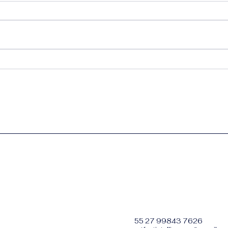
Um troféu não é apenas
A Ar
um objeto. É um símbolo.
Estr
55 27 99843 7626