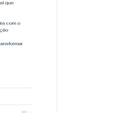
al que
ira com o
ução
ransformar